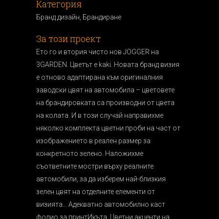
Категория
Бранд дизайн, Брандиранe
За този проект
Ето го и втория чисто нов JOGGER на
3GARDEN. Цветът е kaki. Новата бранд визия
е отново адаптирана към оригиналния
заводски цвят на автомобила – цветовете
на брандировката са производни от цвета
на колата. И в този случай направихме
няколко комплекта цветни проби на част от
изображението в реален размер за
конкретното зелено. Наложихме
съответните мостри върху реалните
автомобили, за да изберем най-близкия
зелен цвят на отделните елементи от
визията… Адекватно автомобилно каст
фолио за принтИкъта. Цветни акценти на