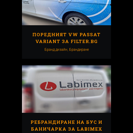
ПОРЕДНИЯТ VW PASSAT
VARIANT ЗА FILTER.BG
Бранд дизайн, Брандиранe
РЕБРАНДИРАНЕ НА БУС И
БАНИЧАРКА ЗА LABIMEX