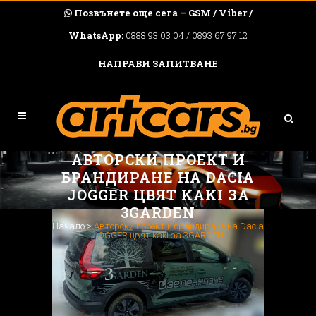
Позвънете още сега – GSM / Viber /
WhatsApp:
0888 93 03 04 / 0893 67 97 12
НАПРАВИ ЗАПИТВАНЕ
АВТОРСКИ ПРОЕКТ И
БРАНДИРАНЕ НА DACIA
JOGGER ЦВЯТ KAKI ЗА
3GARDEN
Начало
>
Авторски проект и брандиране на Dacia
JOGGER цвят kaki за 3GARDEN