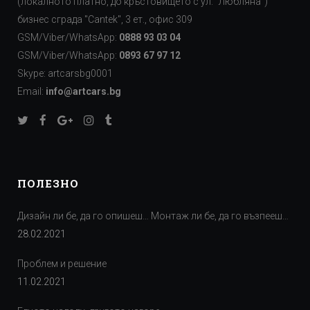
(локалното платно, до кръстовището с ул. "Любляна")
бизнес сграда "Cаntek", 3 ет., офис 309
GSM/Viber/WhatsApp:
0888 93 03 04
GSM/Viber/WhatsApp:
0893 67 97 12
Skype: artcarsbg0001
Email:
info@artcars.bg
ПОЛЕЗНО
Дизайн ли бе, да го опишеш… Монтаж ли бе, да го възпееш…
28.02.2021
Проблем и решение
11.02.2021