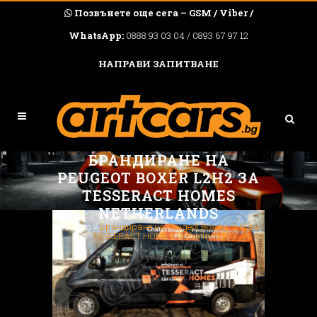
Позвънете още сега – GSM / Viber /
WhatsApp:
0888 93 03 04 / 0893 67 97 12
НАПРАВИ ЗАПИТВАНЕ
БРАНДИРАНЕ НА
PEUGEOT BOXER L2H2 ЗА
TESSERACT HOMES
NETHERLANDS
Начало
>
Брандиране на Peugeot Boxer L2H2 за
TESSERACT HOMES Netherlands