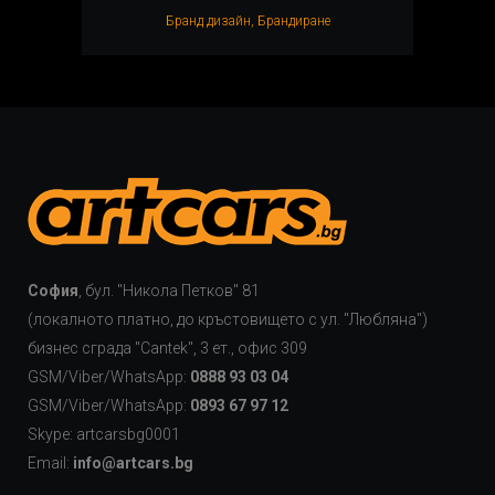
Бранд дизайн, Брандиранe
София
, бул. "Никола Петков" 81
(локалното платно, до кръстовището с ул. "Любляна")
бизнес сграда "Cаntek", 3 ет., офис 309
GSM/Viber/WhatsApp:
0888 93 03 04
GSM/Viber/WhatsApp:
0893 67 97 12
Skype: artcarsbg0001
Email:
info@artcars.bg