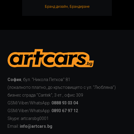
Бранд дизайн, Брандиранe
София
, бул. "Никола Петков" 81
(локалното платно, до кръстовището с ул. "Любляна")
бизнес сграда "Cаntek", 3 ет., офис 309
GSM/Viber/WhatsApp:
0888 93 03 04
GSM/Viber/WhatsApp:
0893 67 97 12
Skype: artcarsbg0001
Email:
info@artcars.bg