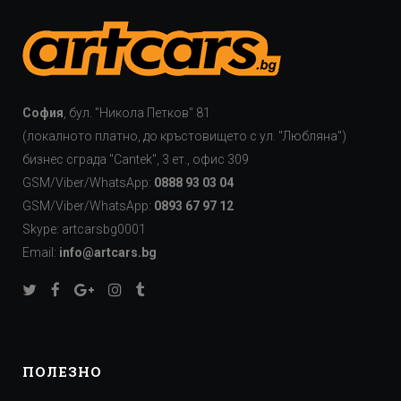
София
, бул. "Никола Петков" 81
(локалното платно, до кръстовището с ул. "Любляна")
бизнес сграда "Cаntek", 3 ет., офис 309
GSM/Viber/WhatsApp:
0888 93 03 04
GSM/Viber/WhatsApp:
0893 67 97 12
Skype: artcarsbg0001
Email:
info@artcars.bg
ПОЛЕЗНО