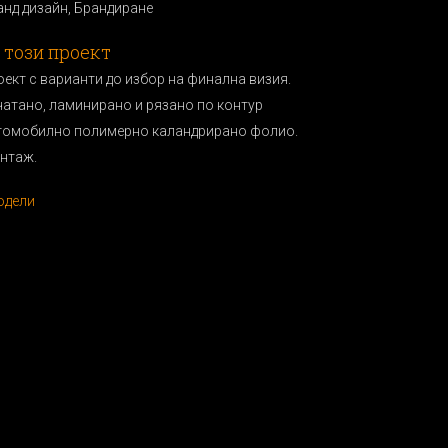
анд дизайн, Брандиранe
 този проект
оект с варианти до избор на финална визия.
чатано, ламинирано и рязано по контур
томобилно полимерно каландрирано фолио.
нтаж.
одели