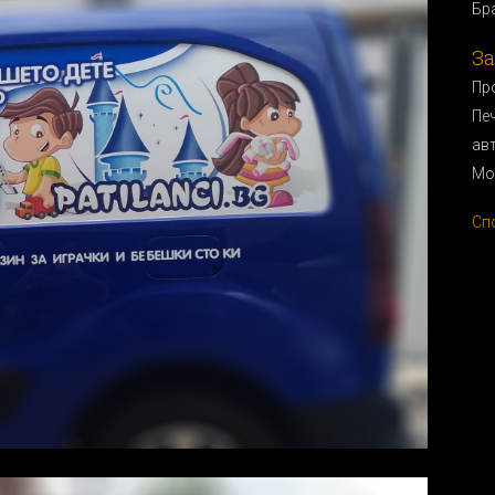
Бр
За
Пр
Пе
ав
Мо
Сп