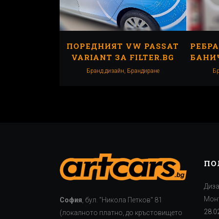
ПОРЕДНИЯТ VW PASSAT
РЕБРА
VARIANT ЗА FILTER.BG
БАНИ
Бранд дизайн, Брандиранe
Бр
ПО
Диза
Монт
София
, бул. "Никола Петков" 81
28.0
(локалното платно, до кръстовището