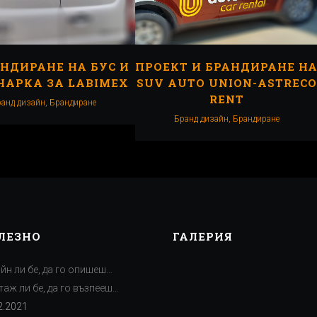
НДИРАНЕ НА БУС И
ПРОЕКТ И БРАНДИРАНЕ Н
ЧАРКА ЗА LABIMEX
SUV AUTO UNION-ASTRECO
RENT
анд дизайн, Брандиранe
Бранд дизайн, Брандиранe
ЛЕЗНО
ГАЛЕРИЯ
йн ли бе, да го опишеш…
аж ли бе, да го възпееш…
2.2021