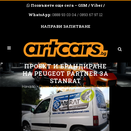
Позвънете още сега – GSM / Viber /
WhatsApp:
0888 93 03 04 / 0893 67 97 12
НАПРАВИ ЗАПИТВАНЕ
ПРОЕКТ И БРАНДИРАНЕ
НА PEUGEOT PARTNER ЗА
STANRAT
Начало
>
Проект и брандиране на Peugeot Partner
за StanRat