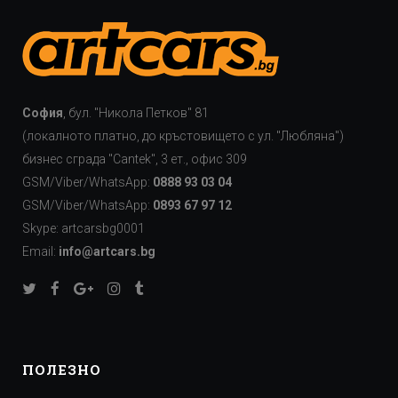
София
, бул. "Никола Петков" 81
(локалното платно, до кръстовището с ул. "Любляна")
бизнес сграда "Cаntek", 3 ет., офис 309
GSM/Viber/WhatsApp:
0888 93 03 04
GSM/Viber/WhatsApp:
0893 67 97 12
Skype: artcarsbg0001
Email:
info@artcars.bg
ПОЛЕЗНО