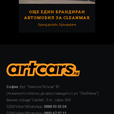
ОЩЕ ЕДИН БРАНДИРАН
АВТОМОБИЛ ЗА CLEANMAX
Бранд дизайн, Брандиранe
София
, бул. "Никола Петков" 81
(локалното платно, до кръстовището с ул. "Любляна")
бизнес сграда "Cаntek", 3 ет., офис 309
GSM/Viber/WhatsApp:
0888 93 03 04
GSM/Viber/WhatsApp:
0893 67 97 12