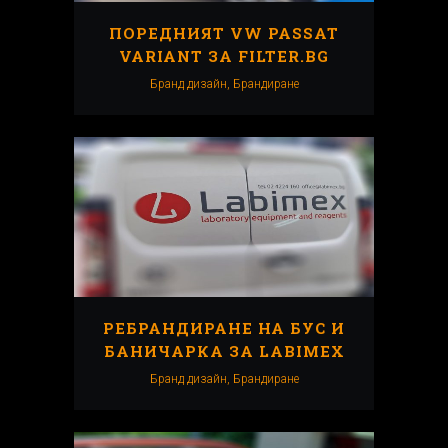
ПОРЕДНИЯТ VW PASSAT
VARIANT ЗА FILTER.BG
Бранд дизайн, Брандиранe
РЕБРАНДИРАНЕ НА БУС И
БАНИЧАРКА ЗА LABIMEX
Бранд дизайн, Брандиранe