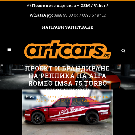
Позвънете още сега – GSM / Viber /
WhatsApp:
0888 93 03 04 / 0893 67 97 12
НАПРАВИ ЗАПИТВАНЕ
ПРОЕКТ И БРАНДИРАНЕ
НА РЕПЛИКА НА ALFA
ROMEO IMSA 75 TURBO
EVOLUZIONE
Начало
>
Проект и брандиране на реплика на
Alfa Romeo IMSA 75 turbo Evoluzione