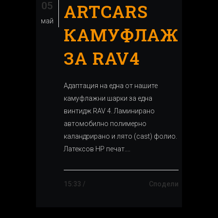
05
ARTCARS
май
КАМУФЛАЖ
ЗА RAV4
Адаптация на една от нашите
камуфлажни шарки за една
винтидж RAV 4. Ламинирано
автомобилно полимерно
каландрирано и лято (cast) фолио.
Латексов HP печат....
15:33 /
Сподели