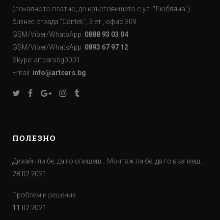
(локалното платно, до кръстовището с ул. "Любляна")
бизнес сграда "Cаntek", 3 ет., офис 309
GSM/Viber/WhatsApp:
0888 93 03 04
GSM/Viber/WhatsApp:
0893 67 97 12
Skype: artcarsbg0001
Email:
info@artcars.bg
ПОЛЕЗНО
Дизайн ли бе, да го опишеш… Монтаж ли бе, да го възпееш…
28.02.2021
Проблем и решение
11.02.2021