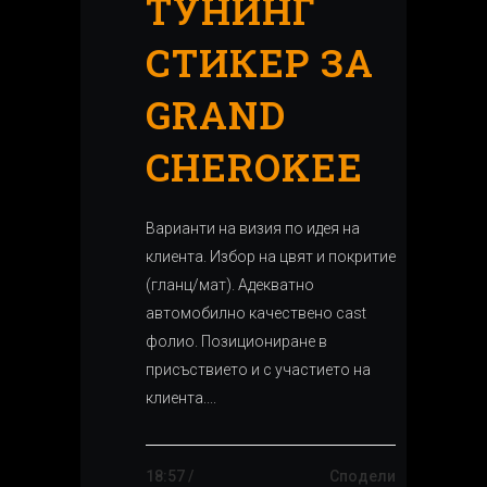
ТУНИНГ
СТИКЕР ЗА
GRAND
CHEROKЕЕ
Варианти на визия по идея на
клиента. Избор на цвят и покритие
(гланц/мат). Адекватно
автомобилно качествено cast
фолио. Позициониране в
присъствието и с участието на
клиента....
18:57 /
Сподели