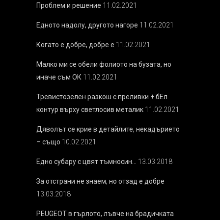
Проблем и решение
11.02.2021
Едното надолу, другото нагоре
11.02.2021
Когато е добре, добре е
11.02.2021
Малко ми се обели фолиото на бузата, но
иначе съм ОК
11.02.2021
Тревистозелен разкош с преливки + бEл
контур върху светлосив металик
11.02.2021
Дяволът се крие в детайлите, некадърието
– също
10.02.2021
Едно субару с цвят тъмносин…
13.03.2018
За отстрани не знаем, но отзад е добре
13.03.2018
PEUGEOT в гърлото, лъвче на брадичката