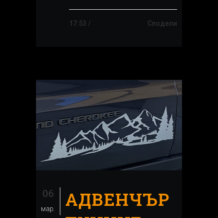
17:53 /
Сподели
06
АДВЕНЧЪР
мар.