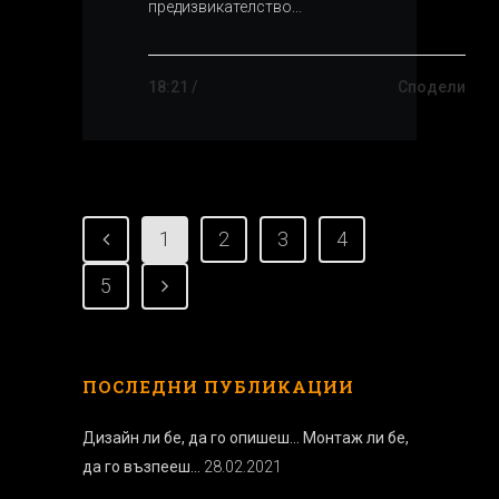
предизвикателство...
18:21 /
Сподели
1
2
3
4
5
ПОСЛЕДНИ ПУБЛИКАЦИИ
Дизайн ли бе, да го опишеш… Монтаж ли бе,
да го възпееш…
28.02.2021