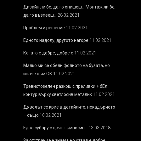
Дизайн ли бе, да го опишеш… Монтаж ли бе,
да го възпееш…
28.02.2021
Проблем и решение
11.02.2021
Едното надолу, другото нагоре
11.02.2021
Когато е добре, добре е
11.02.2021
Малко ми се обели фолиото на бузата, но
иначе съм ОК
11.02.2021
Тревистозелен разкош с преливки + бEл
контур върху светлосив металик
11.02.2021
Дяволът се крие в детайлите, некадърието
– също
10.02.2021
Едно субару с цвят тъмносин…
13.03.2018
За отстрани не знаем, но отзад е добре