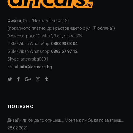
София
, бул. "Никола Петков" 81
(локалното платно, до кръстовището с ул. "Любляна")
бизнес сграда "Cаntek", 3 ет., офис 309
GSM/Viber/WhatsApp:
0888 93 03 04
GSM/Viber/WhatsApp:
0893 67 97 12
Skype: artcarsbg0001
Email:
info@artcars.bg
ПОЛЕЗНО
Дизайн ли бе, да го опишеш… Монтаж ли бе, да го възпееш…
28.02.2021