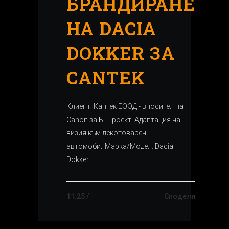
БРАНДИРАНЕ
НА DACIA
DOKKER ЗА
CANTEK
Клиент: Кантек ЕООД - вносител на
Canon за БГПроект: Адаптация на
визия към лекотоварен
автомобилМарка/Модел: Dacia
Dokker...
11:25 /
Сподели