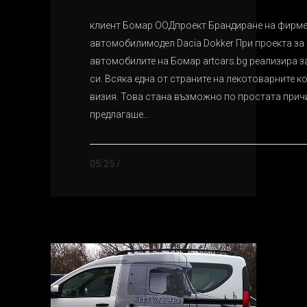
клиент Бомар ООДпроект Брандиране на фирм
автомобилимодел Dacia Dokker При проекта за
автомобилите на Бомар artcars.bg реализира за
си. Всяка една от страните на лекотоварните к
визия. Това стана възможно по простата причи
предлагаше...
05:25 /