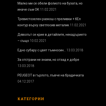
Малко ми се обели фолиото на бузата, но
иначе съм ОК
11.02.2021
Тревистозелен разкош с преливки + бEл
контур върху светлосив металик
11.02.2021
Дяволът се крие в детайлите, некадърието
– също
10.02.2021
Едно субару с цвят тъмносин…
13.03.2018
За отстрани не знаем, но отзад е добре
13.03.2018
PEUGEOT в гърлото, лъвче на брадичката
04.12.2017
КАТЕГОРИИ