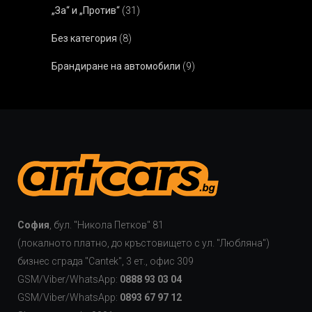
„За“ и „Против“
(31)
Без категория
(8)
Брандиране на автомобили
(9)
София
, бул. "Никола Петков" 81
(локалното платно, до кръстовището с ул. "Любляна")
бизнес сграда "Cаntek", 3 ет., офис 309
GSM/Viber/WhatsApp:
0888 93 03 04
GSM/Viber/WhatsApp:
0893 67 97 12