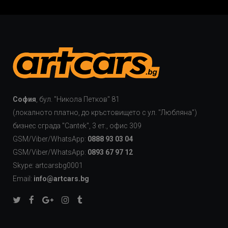
София
, бул. "Никола Петков" 81
(локалното платно, до кръстовището с ул. "Любляна")
бизнес сграда "Cаntek", 3 ет., офис 309
GSM/Viber/WhatsApp:
0888 93 03 04
GSM/Viber/WhatsApp:
0893 67 97 12
Skype: artcarsbg0001
Email:
info@artcars.bg