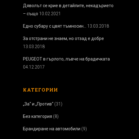
Дяволът се крие в детайлите, некадърието
– също
10.02.2021
Едно субару с цвят тъмносин…
13.03.2018
За отстрани не знаем, но отзад е добре
13.03.2018
PEUGEOT в гърлото, лъвче на брадичката
04.12.2017
КАТЕГОРИИ
„За“ и „Против“
(31)
Без категория
(8)
Брандиране на автомобили
(9)