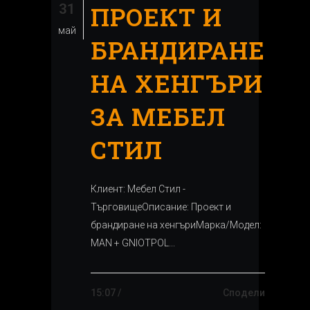
31
ПРОЕКТ И
май
БРАНДИРАНЕ
НА ХЕНГЪРИ
ЗА МЕБЕЛ
СТИЛ
Клиент: Мебел Стил -
ТърговищеОписание: Проект и
брандиране на хенгъриМарка/Модел:
MAN + GNIOTPOL...
15:07 /
Сподели