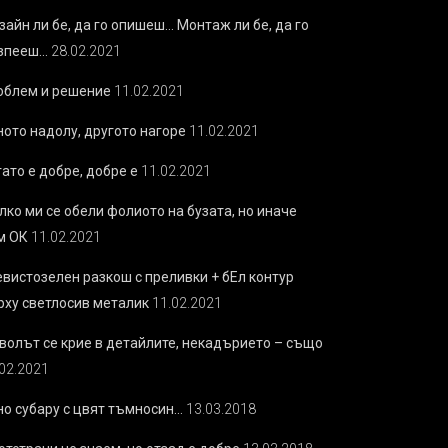
зайн ли бе, да го опишеш… Монтаж ли бе, да го
зпееш…
28.02.2021
облем и решение
11.02.2021
ното надолу, другото нагоре
11.02.2021
ато е добре, добре е
11.02.2021
лко ми се обели фолиото на бузата, но иначе
м ОК
11.02.2021
евистозелен разкош с преливки + бEл контур
рху светлосив металик
11.02.2021
волът се крие в детайлите, некадърието – също
.02.2021
но субару с цвят тъмносин…
13.03.2018