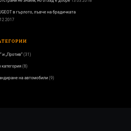
отстрани не знаем, но отзад е добре
13.03.2018
UGEOT в гърлото, лъвче на брадичката
.12.2017
АТЕГОРИИ
“ и „Против“
(31)
з категория
(8)
андиране на автомобили
(9)