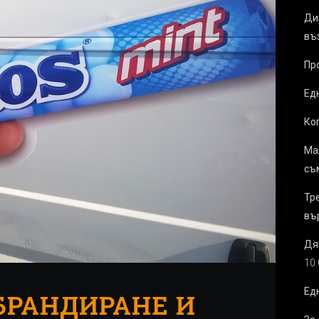
Ди
въ
Пр
Ед
Ког
Ма
съ
Тр
въ
Дя
10
Ед
БРАНДИРАНЕ И