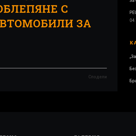
За 
ОБЛЕПЯНЕ С
PE
АВТОМОБИЛИ ЗА
04
К
„За
Бе
Сподели
Бр