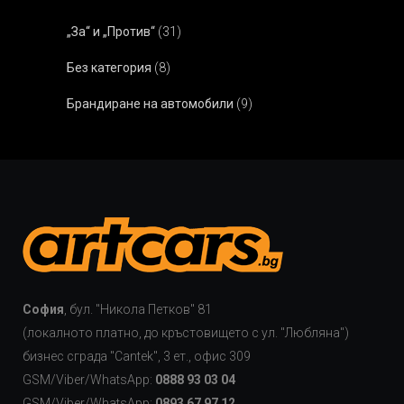
„За“ и „Против“
(31)
Без категория
(8)
Брандиране на автомобили
(9)
София
, бул. "Никола Петков" 81
(локалното платно, до кръстовището с ул. "Любляна")
бизнес сграда "Cаntek", 3 ет., офис 309
GSM/Viber/WhatsApp:
0888 93 03 04
GSM/Viber/WhatsApp:
0893 67 97 12