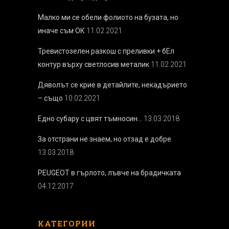
Малко ми се обели фолиото на бузата, но
иначе съм ОК
11.02.2021
Тревистозелен разкош с преливки + бEл
контур върху светлосив металик
11.02.2021
Дяволът се крие в детайлите, некадърието
– също
10.02.2021
Едно субару с цвят тъмносин…
13.03.2018
За отстрани не знаем, но отзад е добре
13.03.2018
PEUGEOT в гърлото, лъвче на брадичката
04.12.2017
КАТЕГОРИИ