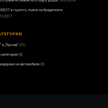
отстрани не знаем, но отзад е добре
13.03.2018
UGEOT в гърлото, лъвче на брадичката
.12.2017
АТЕГОРИИ
“ и „Против“
(31)
з категория
(8)
андиране на автомобили
(9)