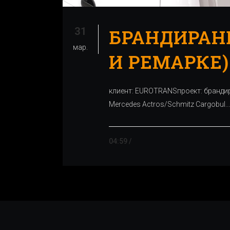
31
БРАНДИРАНЕ
мар.
И РЕМАРКЕ)
клиент: EUROTRANSпроект: брандир
Mercedes Actros/Schmitz Cargobul...
04:59 /