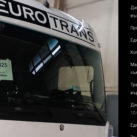
Ди
въ
Пр
Ед
Ког
Ма
съ
Тр
въ
Дя
10
Ед