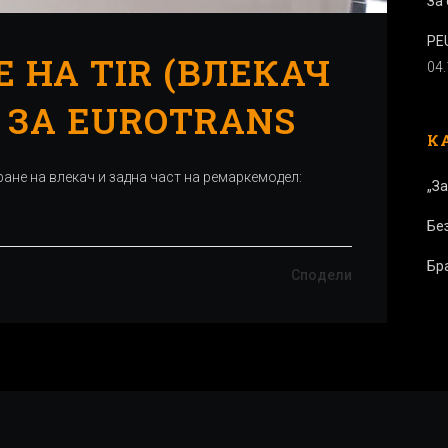
За 
PE
 НА TIR (ВЛЕКАЧ
04
 ЗА EUROTRANS
К
ане на влекач и задна част на ремаркемодел:
„За
Бе
Бр
Сподели