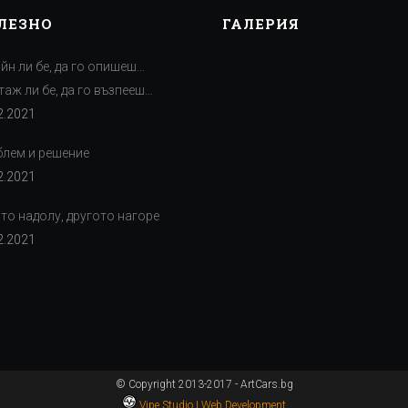
ЛЕЗНО
ГАЛЕРИЯ
йн ли бе, да го опишеш…
аж ли бе, да го възпееш…
2.2021
лем и решение
2.2021
то надолу, другото нагоре
2.2021
© Copyright 2013-2017 - ArtCars.bg
Vipe Studio | Web Development