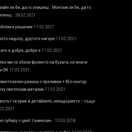
зайн ли бе, да го опишеш… Монтаж ли бе, да го
зпееш…
28.02.2021
облем и решение
11.02.2021
ното надолу, другото нагоре
11.02.2021
ато е добре, добре е
11.02.2021
лко ми се обели фолиото на бузата, но иначе
м ОК
11.02.2021
евистозелен разкош с преливки + бEл контур
рху светлосив металик
11.02.2021
волът се крие в детайлите, некадърието – също
.02.2021
но субару с цвят тъмносин…
13.03.2018