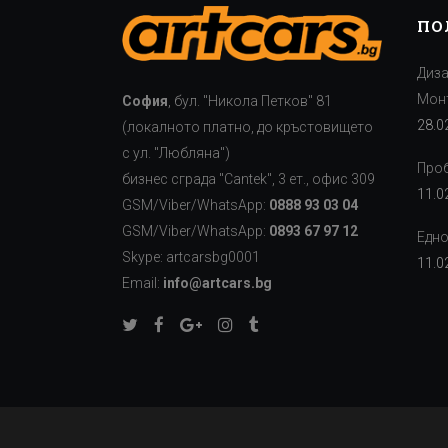
ПО
Диза
Монт
София
, бул. "Никола Петков" 81
28.0
(локалното платно, до кръстовището
с ул. "Любляна")
Проб
бизнес сграда "Cаntek", 3 ет., офис 309
11.0
GSM/Viber/WhatsApp:
0888 93 03 04
GSM/Viber/WhatsApp:
0893 67 97 12
Едно
Skype: artcarsbg0001
11.0
Email:
info@artcars.bg