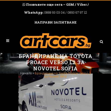
Позвънете още сега – GSM / Viber /
WhatsApp:
0888 93 03 04 / 0893 67 97 12
НАПРАВИ ЗАПИТВАНЕ
БРАНДИРАНЕ НА TOYOTA
PROACE VERSO L2 ЗА
NOVOTEL SOFIA
Начало
>
Брандиране на Toyota ProAce Verso L2
за Novotel Sofia