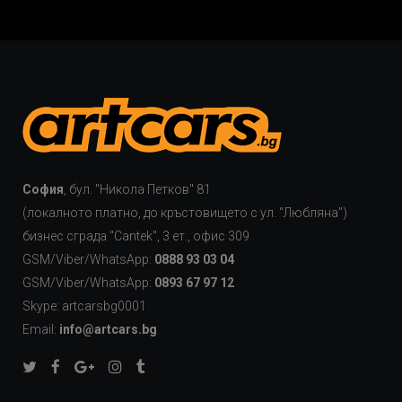
София
, бул. "Никола Петков" 81
(локалното платно, до кръстовището с ул. "Любляна")
бизнес сграда "Cаntek", 3 ет., офис 309
GSM/Viber/WhatsApp:
0888 93 03 04
GSM/Viber/WhatsApp:
0893 67 97 12
Skype: artcarsbg0001
Email:
info@artcars.bg