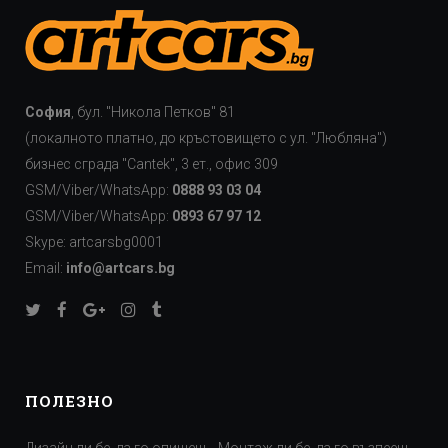
София
, бул. "Никола Петков" 81
(локалното платно, до кръстовището с ул. "Любляна")
бизнес сграда "Cаntek", 3 ет., офис 309
GSM/Viber/WhatsApp:
0888 93 03 04
GSM/Viber/WhatsApp:
0893 67 97 12
Skype: artcarsbg0001
Email:
info@artcars.bg
ПОЛЕЗНО