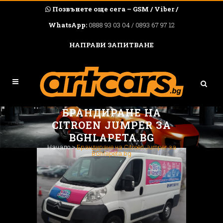
Позвънете още сега – GSM / Viber /
WhatsApp:
0888 93 03 04 / 0893 67 97 12
НАПРАВИ ЗАПИТВАНЕ
БРАНДИРАНЕ НА
CITROEN JUMPER ЗА
BGHLAPETA.BG
Начало
>
Брандиране на Citroen Jumper за
BGhlapeta.bg