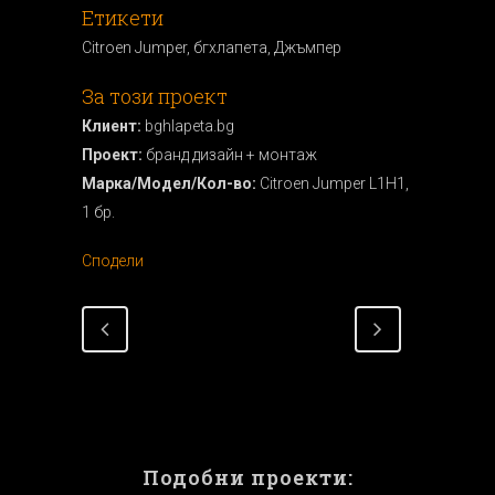
Етикети
Citroen Jumper, бгхлапета, Джъмпер
За този проект
Клиент:
bghlapeta.bg
Проект:
бранд дизайн + монтаж
Марка/Модел/Кол-во:
Citroen Jumper L1H1,
1 бр.
Сподели
Подобни проекти: