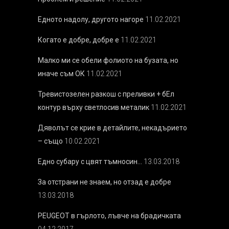
Едното надолу, другото нагоре
11.02.2021
Когато е добре, добре е
11.02.2021
Малко ми се обели фолиото на бузата, но
иначе съм ОК
11.02.2021
Тревистозелен разкош с преливки + бEл
контур върху светлосив металик
11.02.2021
Дяволът се крие в детайлите, некадърието
– също
10.02.2021
Едно субару с цвят тъмносин…
13.03.2018
За отстрани не знаем, но отзад е добре
13.03.2018
PEUGEOT в гърлото, лъвче на брадичката