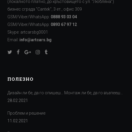
(локалното платно, до кръстовището с ул. "Любляна")
бизнес сграда "Cаntek", 3 ет., офис 309
GSM/Viber/WhatsApp:
0888 93 03 04
GSM/Viber/WhatsApp:
0893 67 97 12
Skype: artcarsbg0001
Email:
info@artcars.bg
ПОЛЕЗНО
Дизайн ли бе, да го опишеш… Монтаж ли бе, да го възпееш…
28.02.2021
Проблем и решение
11.02.2021