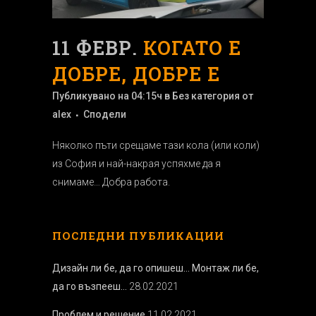
11 ФЕВР.
КОГАТО Е
ДОБРЕ, ДОБРЕ Е
Публикувано на 04:15ч
в
Без категория
от
alex
Сподели
Няколко пъти срещаме тази кола (или коли)
из София и най-накрая успяхме да я
снимаме… Добра работа.
ПОСЛЕДНИ ПУБЛИКАЦИИ
Дизайн ли бе, да го опишеш… Монтаж ли бе,
да го възпееш…
28.02.2021
Проблем и решение
11.02.2021