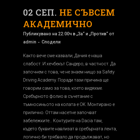
02 СЕП.
НЕ СЪВСЕМ
АКАДЕМИЧНО
Публикувано на 22:00ч
в
„За“ и „Против“
от
admin
Сподели
Както вече сме казвали, Дачия е наша
слабост. И хечбекът Сандеро, в частност. Да
започнем с това, че не знаем нищо за Safety
Driving Academy. Поради тази причина ще
говорим само за това, което видяхме.
Сребърното фолио в съчетание с
тъмносиньото на колата е ОК. Монтирано е
прилично. Оттам насетне започват
забележките… Контурите на Dacia там,
където буквите навлизат в сребърната лента,
логично би трябвало да продължават, но