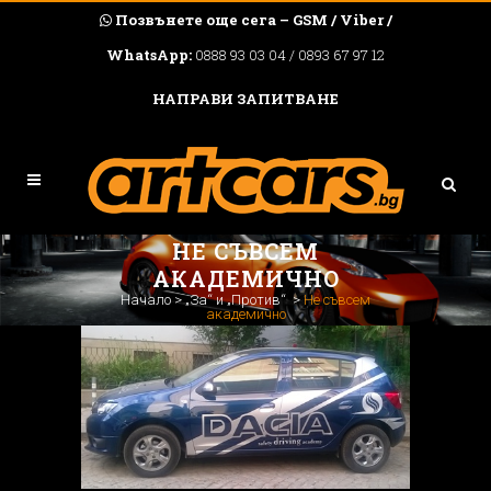
Позвънете още сега – GSM / Viber /
WhatsApp:
0888 93 03 04 / 0893 67 97 12
НАПРАВИ ЗАПИТВАНЕ
НЕ СЪВСЕМ
АКАДЕМИЧНО
Начало
>
„За“ и „Против“
>
Не съвсем
академично