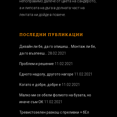
непоправимо далече от цвета на сандерото,
а и липсата на дъга в долната част на
лентата ни дойде в повече.
ПОСЛЕДНИ ПУБЛИКАЦИИ
Дизайн ли бе, да го опишеш… Монтаж ли бе,
да го възпееш…
28.02.2021
Проблем и решение
11.02.2021
Едното надолу, другото нагоре
11.02.2021
Когато е добре, добре е
11.02.2021
Малко ми се обели фолиото на бузата, но
иначе съм ОК
11.02.2021
Тревистозелен разкош с преливки + бEл