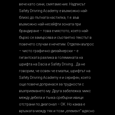
вече като сини, смятаме ние. Надписът
Safety Drivring Academy е възможно най-
близо до пътната настилка, т.е. във
възможно най-несейфти зоната при
брандиране – това е мястото, което най-
бързо се замърсява и съответно текстът в
повечето случаи е нечетим. Отделен въпрос
– чисто графично-дизайнерски – е
гигантската разлика в големината на
шрифта на Dacia и Safety Driving… Да не
говорим, че освен че е малък, шрифтът на
Safety Drivring Academy е и серифен, което
още повече допринася за трудности с
възприемането му. Друга забележка: микс
между дебела и тънка сребърни ивици
отстрани по диагонал – ОК. Но каква е
връзката между тях и този „елемент“ вдясно