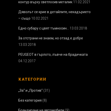
контур върху светлосив металик
11.02.2021
Дяволът се крие в детайлите, некадърието
– също
10.02.2021
Едно субару с цвят тъмносин…
13.03.2018
За отстрани не знаем, но отзад е добре
13.03.2018
PEUGEOT в гърлото, лъвче на брадичката
04.12.2017
КАТЕГОРИИ
„За“ и „Против“
(31)
Без категория
(8)
Брандиране на автомобили
(9)