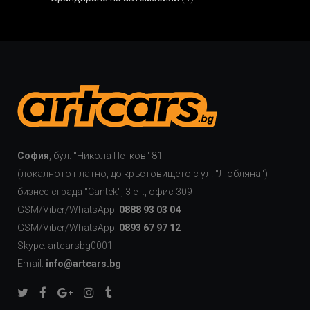
София
, бул. "Никола Петков" 81
(локалното платно, до кръстовището с ул. "Любляна")
бизнес сграда "Cаntek", 3 ет., офис 309
GSM/Viber/WhatsApp:
0888 93 03 04
GSM/Viber/WhatsApp:
0893 67 97 12
Skype: artcarsbg0001
Email:
info@artcars.bg