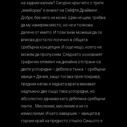
на задния калник? Сигурно кръгчето с трите
„змийорки“ е знакът на Сейфти Драйвинг…
Добре, без него не може. Щем не щем, трябва
да му намерим място, но не и толкова
далече от името. И този знак можеше да се
вписва доста по-логично в общата
сребърна концепция. И още нещо, което не
можем да пропуснем. След като основният
графичен елемент на дизайна отстрани са
двете успоредни – дебела и тънка – сребърни
ивици + Дачия, защо тогава през покрива,
предния капак и задната врата минават
надлъжно две също така успоредни, но
абсолютно еднакви като дебелина сребърни
ленти… Мислихме, мислихме и не го
измислихме. И като завършек – ивицата в
горния край на предното стъкло.Синьото е