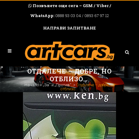
Позвънете още сега – GSM / Viber /
WhatsApp:
0888 93 03 04 / 0893 67 97 12
НАПРАВИ ЗАПИТВАНЕ
ОТДАЛЕЧЕ – ДОБРЕ, НО
ОТБЛИЗО…
Начало
>
„За“ и „Против“
>
Отдалече – добре, но
отблизо…