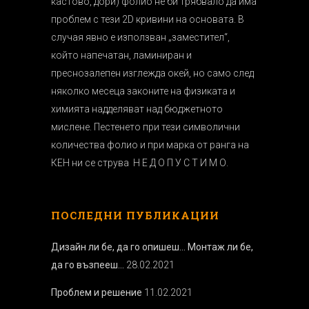
кастово, дори) фолио не би трябвало да има
проблем с тези 2D кривини на основата. В
случая явно е използван „заместител“,
който напечатан, ламиниран и
преснозалепен изглежда окей, но само след
няколко месеца законите на физиката и
химията надделяват над бюджетното
мислене. Пестенето при тези символични
количества фолио и при марка от ранга на
КЕН ни се струва Н Е Д О П У С Т И М О.
ПОСЛЕДНИ ПУБЛИКАЦИИ
Дизайн ли бе, да го опишеш… Монтаж ли бе,
да го възпееш…
28.02.2021
Проблем и решение
11.02.2021