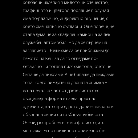
колбасни изделия в милото ни отечество,
графичното и цветово послание в случая
има по-различно, индиректно внушение, с
което сме напълно съгласни. Още повече, че
става дума не за хладилен камион, а за лек
служебен автомобил. Но да се върнем на
заглавието… Решихме да се приближим до
пежото на Кен, за да го огледаме по-
детайлно… и тогава видяхме това, което не
биваше да виждаме. А не биваше да виждаме
това, което виждате на дясната снимка –
една немалка част от двете листа със
сърцевидна форма е взела връх над
адхезията, като при едното дори е скъсана и
обърнала сивия си гръб към публиката.
Очевидно проблемът е и с фолиото, и с
монтажа. Едно прилично полимерно (не