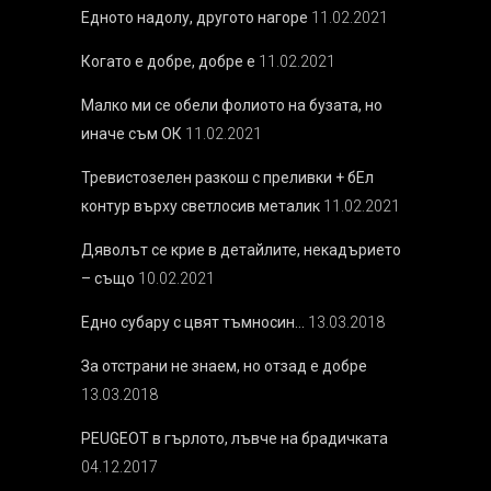
Едното надолу, другото нагоре
11.02.2021
Когато е добре, добре е
11.02.2021
Малко ми се обели фолиото на бузата, но
иначе съм ОК
11.02.2021
Тревистозелен разкош с преливки + бEл
контур върху светлосив металик
11.02.2021
Дяволът се крие в детайлите, некадърието
– също
10.02.2021
Едно субару с цвят тъмносин…
13.03.2018
За отстрани не знаем, но отзад е добре
13.03.2018
PEUGEOT в гърлото, лъвче на брадичката
04.12.2017