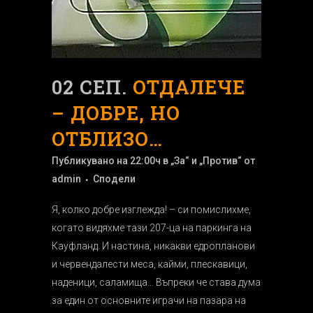
02 СЕП.
ОТДАЛЕЧЕ
– ДОБРЕ, НО
ОТБЛИЗО…
Публикувано на 22:00ч
в
„За“ и „Против“
от
admin
Сподели
Я, колко добре изглежда! – си помислихме,
когато видяхме тази 207-ца на паркинга на
Кауфланд. И настина, никакви едропланови
и червендалести меса, кайми, плескавици,
наденици, саламища… Въпреки че става дума
за един от основните играчи на пазара на