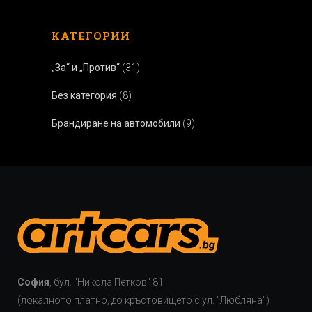
КАТЕГОРИИ
„За“ и „Против“
(31)
Без категория
(8)
Брандиране на автомобили
(9)
София
, бул. "Никола Петков" 81
(локалното платно, до кръстовището с ул. "Любляна")