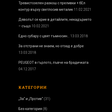
Тревистозелен разкош с преливки + бEл
контур върху светлосив металик
11.02.2021
Дяволът се крие в детайлите, некадърието
– също
10.02.2021
Едно субару с цвят тъмносин…
13.03.2018
За отстрани не знаем, но отзад е добре
13.03.2018
PEUGEOT в гърлото, лъвче на брадичката
04.12.2017
КАТЕГОРИИ
„За“ и „Против“
(31)
Без категория
(8)