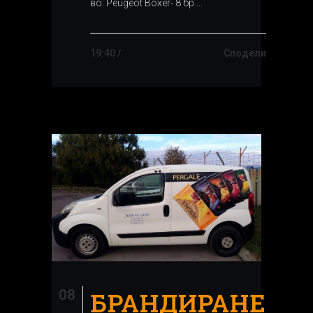
во: Peugeot Boxer- 8 бр....
19:40 /
Сподели
08
БРАНДИРАНЕ