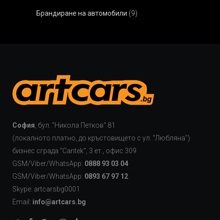
Брандиране на автомобили
(9)
София
, бул. "Никола Петков" 81
(локалното платно, до кръстовището с ул. "Любляна")
бизнес сграда "Cаntek", 3 ет., офис 309
GSM/Viber/WhatsApp:
0888 93 03 04
GSM/Viber/WhatsApp:
0893 67 97 12
Skype: artcarsbg0001
Email:
info@artcars.bg