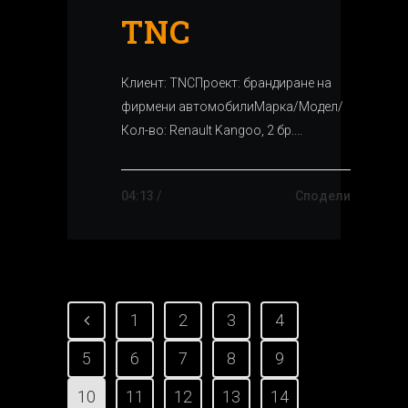
TNC
Клиент: TNCПроект: брандиране на
фирмени автомобилиМарка/Модел/
Кол-во: Renault Kangoo, 2 бр....
04:13 /
Сподели
1
2
3
4
5
6
7
8
9
10
11
12
13
14