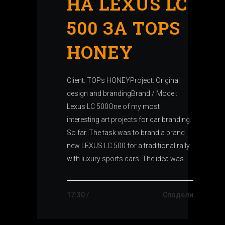
НА LEXUS LC
500 ЗА TOPS
HONEY
Client: TOPs HONEYProject: Original
design and brandingBrand / Model:
Lexus LC 500One of my most
interesting art projects for car branding.
So far. The task was to brand a brand
new LEXUS LC 500 for a traditional rally
with luxury sports cars. The idea was...
17:30 /
Сподели