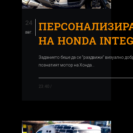
24
ПЕРСОНАЛИЗИР
авг.
НА HONDA INTE
Заданието беше да се "раздвижи" визуално доб
познатият мотор на Хонда...
23:40 /