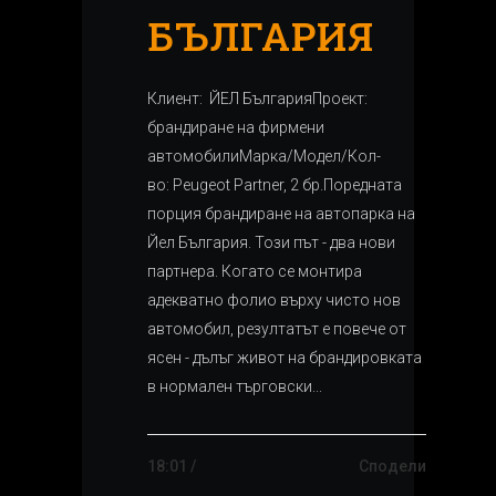
БЪЛГАРИЯ
Клиент: ЙЕЛ БългарияПроект:
брандиране на фирмени
автомобилиМарка/Модел/Кол-
во: Peugeot Partner, 2 бр.Поредната
порция брандиране на автопарка на
Йел България. Този път - два нови
партнера. Когато се монтира
адекватно фолио върху чисто нов
автомобил, резултатът е повече от
ясен - дълъг живот на брандировката
в нормален търговски...
18:01 /
Сподели