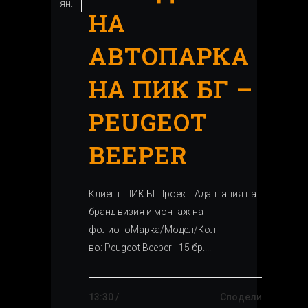
ян.
НА
АВТОПАРКА
НА ПИК БГ –
PEUGEOT
BEEPER
Клиент: ПИК БГПроект: Адаптация на
бранд визия и монтаж на
фолиотоМарка/Модел/Кол-
во: Peugeot Beeper - 15 бр....
13:30 /
Сподели