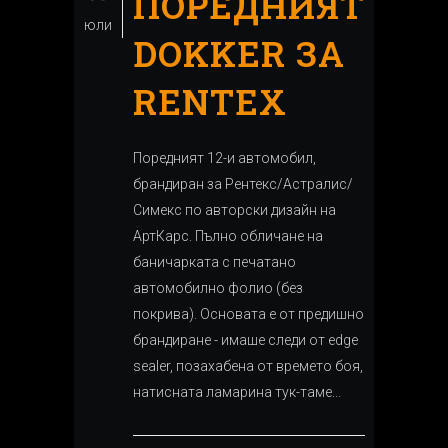
ПОРЕДНИЯТ
юли
DOKKER ЗА
RENTEX
Поредният 12-и автомобил,
брандиран за Рeнтекс/Астралис/
Симекс по авторски дизайн на
АртКарс. Пълно обличане на
баничарката с печатано
автомобилно фолио (без
покрива). Основата е от предишно
брандиране - имаше следи от edge
sealer, позахабена от времето боя,
натисната ламарина тук-таме...