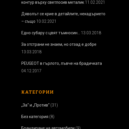
контур върху светлосив металик
11.02.2021
Дяволът се крие в детайлите, некадърието
– също
10.02.2021
Едно субару с цвят тъмносин…
13.03.2018
За отстрани не знаем, но отзад е добре
13.03.2018
PEUGEOT в гърлото, лъвче на брадичката
04.12.2017
КАТЕГОРИИ
„За“ и „Против“
(31)
Без категория
(8)
Брандиране на автомобили
(9)