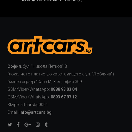
София
, бул. "Никола Петков" 81
(локалното платно, до кръстовището с ул. "Любляна")
бизнес сграда "Cаntek", 3 ет., офис 309
GSM/Viber/WhatsApp:
0888 93 03 04
GSM/Viber/WhatsApp:
0893 67 97 12
Skype: artcarsbg0001
Email:
info@artcars.bg